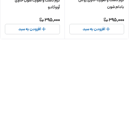
کرم دست و صورت شون حاوی
بادام شون
آووکادو
295,000
295,000
افزودن به سبد
افزودن به سبد