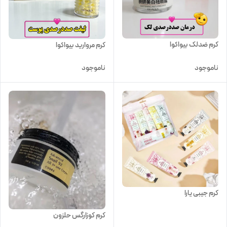
کرم ضدلک بیواکوا
کرم مروارید بیواکوا
ناموجود
ناموجود
کرم جیبی یارا
کرم کوزارگس حلزون