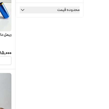
گابرینی
محدوده قیمت
ماسکارا پوکه بنفش
مکس موزیکال
ریمل دا
ویولت
85,000