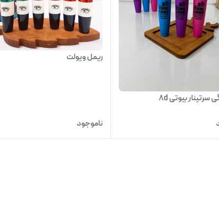
ریمل ویولت
 سرتینار بیوتی 8d
ناموجود