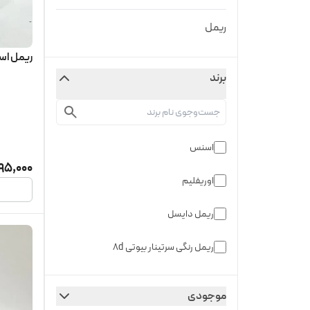
ریمل
ریمل ا
برند
اسنس
95,000
اوریفلیم
ریمل دایسل
ریمل رنگی سرتینار بیوتی 8d
کاریته
موجودی