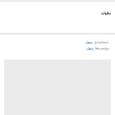
در سه پوکه رنگی
برای مژه های کوتاه و مژه های بلند و کم حجم
نظرات
بهترین انتخاب ریمل ویولت
با قیمت اقتصادی
بدون ریزش
دسته‌بندی
:
ریمل
فیتیله ای شسته میشه
برچسب‌ها :
ریمل
سیاه نمیکنه
🔥🔥bita_arayeshii 🔥🔥
ا.رسال به سراسر ایران🚚
از طریق سایت
arayeshibita.ir