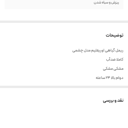
ریزش و سیاه شدن
توضیحات
ریمل گیاهی اوریفلیم مدل چشمی
کاملا ضدآب
مشکی مشکی
دوام بالا 24 ساعته
زیرچشم رو سیاه نمیکنه و با شستشو به راحتی از روی مژه شسته میشه
پرپشت کننده و حجم دهنده
نقد و بررسی
بلند کننده مژه
کیفیت فوق العاده بالا
دارای 3 فرچه متفاوت