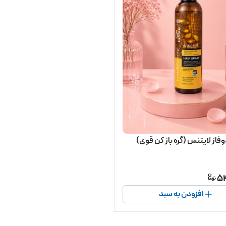
فاز لایتنس (گره باز کن قوی)
5
افزودن به سبد