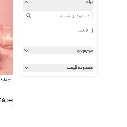
برند
لایتنس
موجودی
محدوده قیمت
اسپری دو
45,000