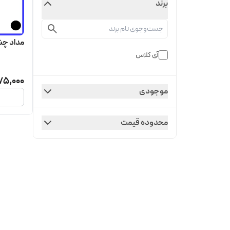
برند
مداد چ
آی کلاس
75,000
موجودی
محدوده قیمت