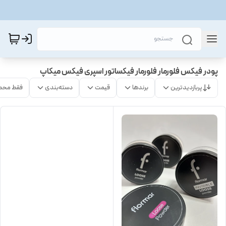
پودر فیکس فلورمار فلورمار فیکساتور اسپری فیکس میکاپ
پربازدیدترین
برندها
قیمت
دسته‌بندی
فقط محص