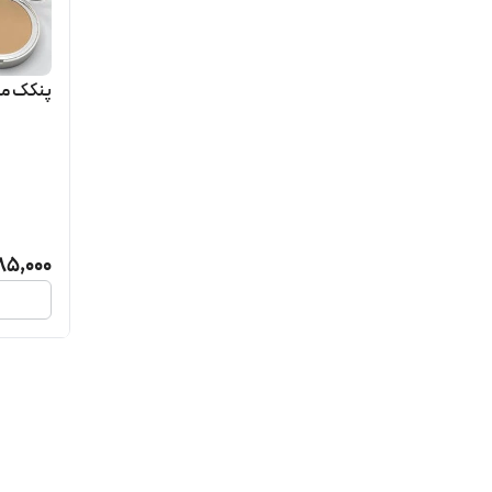
پنکک ما
85,000