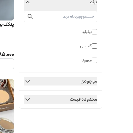
برند
پنکک بیل
بیلیارد
گابرینی
85,000
مهرونا
موجودی
محدوده قیمت