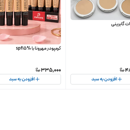
ت گابرینی
کرمپودر مهرونا با spf15%
335,000
4
افزودن به سبد
افزودن به سبد