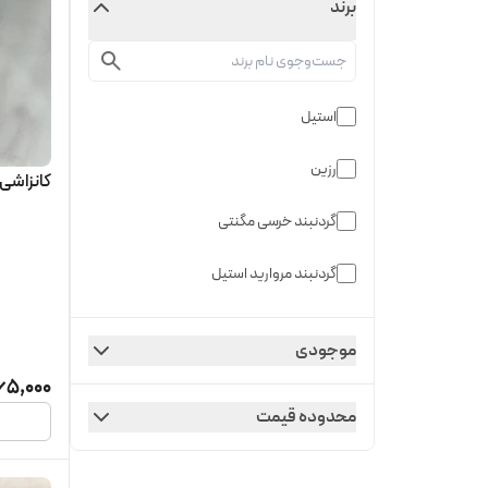
برند
استیل
رزین
کانزاشی 
گردنبند خرسی مگنتی
گردنبند مروارید استیل
موجودی
65,000
محدوده قیمت