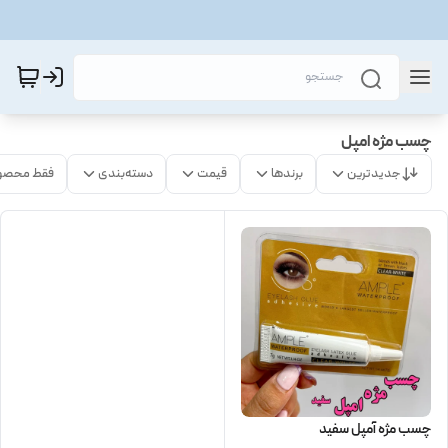
چسب مژه امپل
جدیدترین
برندها
قیمت
دسته‌بندی
فقط محصو
چسب مژه آمپل سفید