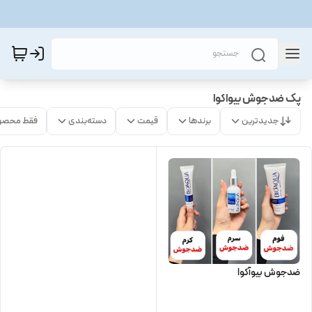
پک ضدجوش بیواکوا
جدیدترین
برندها
قیمت
دسته‌بندی
فقط محصو
ضدجوش بیوآکوا