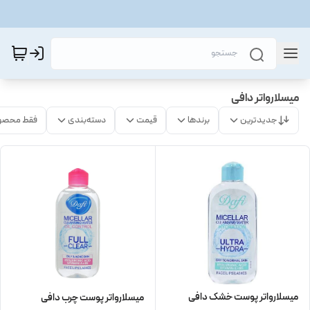
میسلارواتر دافی
جدیدترین
برندها
قیمت
دسته‌بندی
فقط محصو
میسلارواتر پوست خشک دافی
میسلارواتر پوست چرب دافی