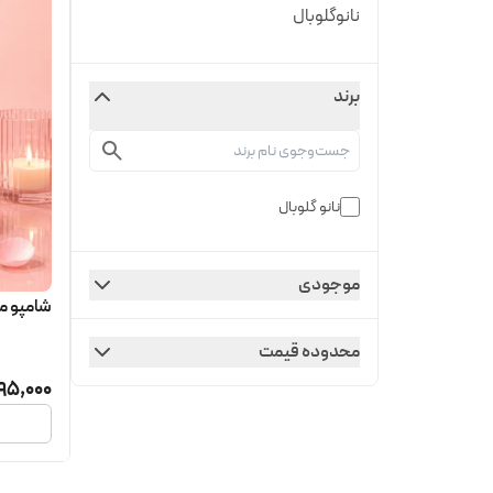
نانوگلوبال
برند
نانو گلوبال
موجودی
شامپو مد
محدوده قیمت
95,000