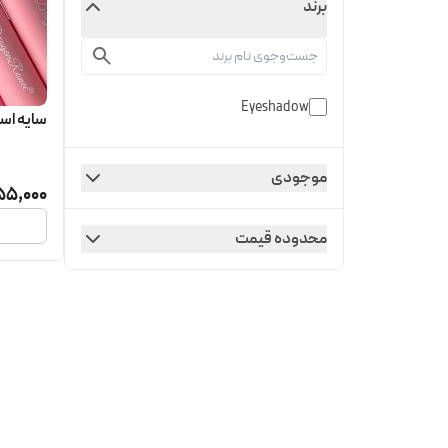
برند
Eyeshadow
سایه استیکی W
موجودی
55,000
محدوده قیمت