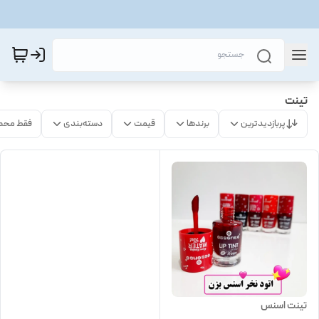
تینت
پربازدیدترین
برندها
قیمت
دسته‌بندی
فقط محص
تینت اسنس