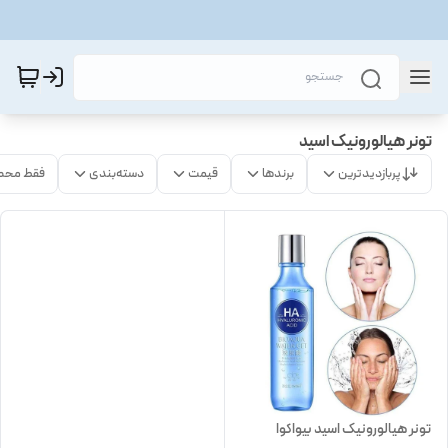
تونر هیالورونیک اسید
پربازدیدترین
برندها
قیمت
دسته‌بندی
فقط محص
تونر هیالورونیک اسید بیواکوا