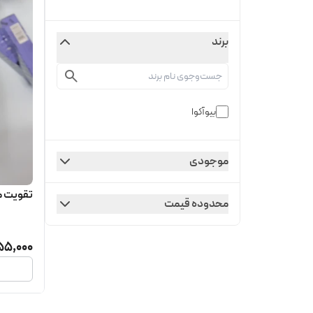
برند
بیوآکوا
موجودی
تقویت مژ
محدوده قیمت
55,000