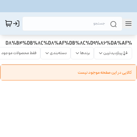
%D8%B4%DB%8C%D8%AF%DB%8C%D9%86%DA%AF
پربازدیدترین
برندها
دسته‌بندی
فقط محصولات موجود
کالایی در این صفحه موجود نیست