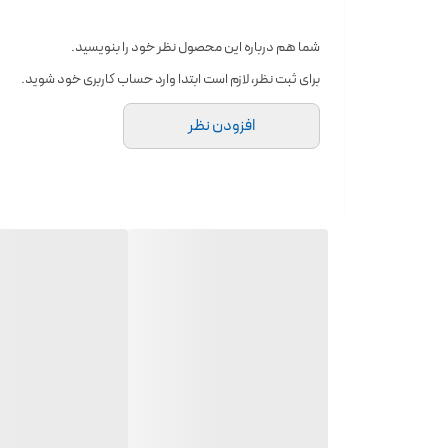
دغدغه‌های پوستی، به‌ویژه پس از بارداری یا تغییرات وزنی چش
ترک‌های پوستی چطور ایجاد می‌شوند؟ علت اصلی ایجاد ترک‌ه
شما هم درباره این محصول نظر خود را بنویسید.
هستند) فشار وارد کند. در نتیجه، این رشته‌های حیاتی ممکن 
برای ثبت نظر، لازم است ابتدا وارد حساب کاربری خود شوید.
این کشیدگی پوست هستند.
افزودن نظر
چرا کرم رفع ترک شکم و بدن وکالی انتخاب مناسبی است؟ این کرم 
فرمول منحصربه‌فرد آن نه‌تنها به آبرسانی عمیق و مرطوب‌کنن
شاید این محصول را بپسندید: اسکراب باسن کاریته ترکیبات و خ
لطیف و سرزنده نگه می‌دارد و مانع از ایجاد ترک‌های جدید 
ترک
باشد.
طریقه مصرف کرم رفع ترک پوست: هر شب، پس از شستشو و خشک کردن
پوستتان کرم را به‌خوبی جذب کند.