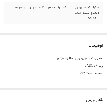
اسکراب کف سر رزماری
کنترل کننده چربی کف سر وازبین بردن شوره سر
و نعناع+سرشور برند:
SADOER
توضیحات
اسکراب کف سر رزماری و نعناع+سرشور
برند:SADOER
✅️قیمت ۴۶۵۰۰۰✅️
اسکراب اسکالپ کف سر همراه سرشور داره
نقد و بررسی
لایه برداری ملایم و پاکسازی پوست کف سر و فولیکول های مو از سلول‌های