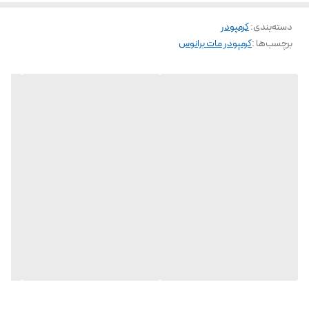
می‌دهد.
دسته‌بندی
:
کرمپودر
برچسب‌ها :
کرمپودر مات برانوس
دی دی کرم برانوس مدل Dimond حجم 30 میلی لیتر
ویژگی‌ها و مزایای اصلی
💫 پوشش بالا
💫جلوه طبیعی و مات
💫مناسب انواع پوست
💫کاهش التهاب
💫جلوگیری از جوش
💫جذب فوری
💫ماندگاری طولانی
💫روشن‌کنندگی ملایم