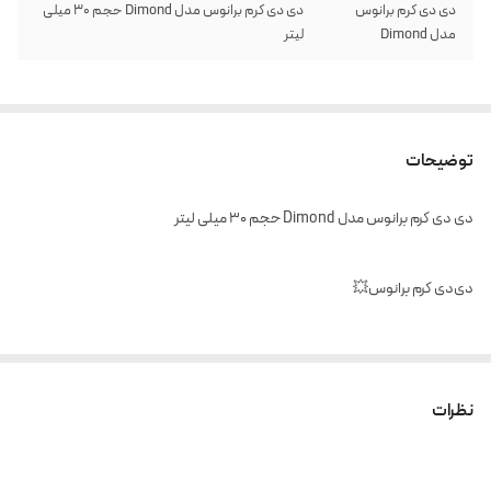
دی دی کرم برانوس
دی دی کرم برانوس مدل Dimond حجم 30 میلی
مدل Dimond
لیتر
توضیحات
دی دی کرم برانوس مدل Dimond حجم 30 میلی لیتر
دی‌دی کرم برانوس💥
💯 یک کرم پوشاننده‌ حرفه‌ای و مات است که برای مصرف روزانه و مجالس مناسب
است.
نظرات
💯این کرم سبک است، سریع جذب می‌شود و دوام بالایی دارد.
💯لک‌ها و ناهمواری‌های پوست را به‌خوبی می‌پوشاند و التهاب پوست را کاهش