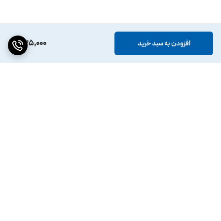
دی دی کرم برانوس مدل Dimond حجم 30 میلی لیتر
835,000
افزودن به سبد خرید
نحوه استفاده
· صورت را با شوینده بشویید و خشک کنید
· مقدار کمی کرم روی پیشانی، گونه و چانه قرار دهید
· با پد آرایشی یا قلم‌مو به‌صورت دورانی پخش کنید
برگشت به بالا
· تا یکنواخت شدن کامل ادامه دهید
· در صورت نیاز لایه دوم بزنید