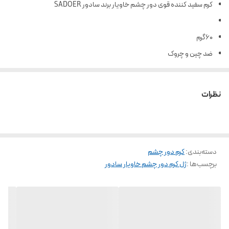
کرم سفید کننده قوی دور چشم خاویار برند سادور SADOER
۶۰گرم
ضد چین و چروک
حاوی عصاره خاویار و پپتید
رفع سیاهی دور چشم
نظرات
ضد پف زیر چشم
رفع خطوط پنجه کلاغی اطراف چشم
مغذی و ترمیم کننده اطراف چشم
دسته‌بندی
:
کرم دور چشم
لیفت کننده پوست اطراف چشم
برچسب‌ها :
ژل کرم دور چشم خاویار سادور
کرم سفید کننده قوی دور چشم خاویار برند سادور SADOER یکی از محصولات
حیاتی در روتین مراقبت از پوست است که به ویژه در منطقه حساس و حساس
پوست چشمان مورد نیاز است. کرم دور چشم از برند Sadoer با ویژگی‌ها و مزایای
منحصر به فرد خود به عنوان یک انتخاب عالی برای مراقبت از پوست دور چشم