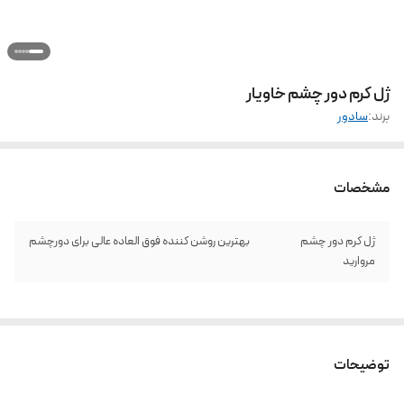
ژل کرم دور چشم خاویار
برند:
سادور
مشخصات
ژل کرم دور چشم
بهترین روشن کننده فوق العاده عالی برای دور‌چشم
مروارید
توضیحات