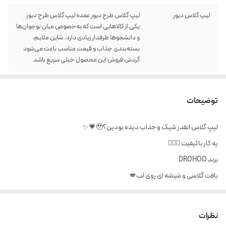
لیپ گلاس دیور
لیپ گلاس طرح دیور عمده لیپ گلاس طرح دیور
یکی از کالاهایی است که به‌خصوص میان نوجوان‌ها
و دانشجوها طرفدار زیادی دارد. شاین ملایم،
بسته‌بندی جذاب و قیمت مناسب باعث می‌شود
گردش فروش این محصول خیلی سریع باشد.
توضیحات
لیپ گلاس انقدر شیک و جذاب دیده بودین؟🥹💗✨
یه کار باکیفیت 👌🏻✨
برند DROHOO
بافت گلاسی و شیشه ای روی لب💋
خیلی سبک و خوشمزه رو لب😭🍓
با بوی ادامسی فانتزی😘🎀
نظرات
موجود در ۶کد (همه کدها صورتین به جز رنگ ۶ که بی رنگه)