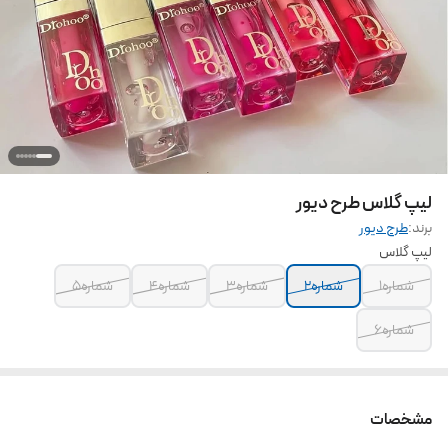
لیپ گلاس طرح دیور
برند:
طرح دیور
لیپ گلاس
شماره۱
شماره۲
شماره۳
شماره۴
شماره۵
شماره۶
مشخصات