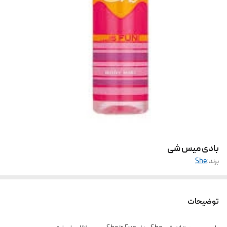
بادی میس شی
برند:
She
توضیحات