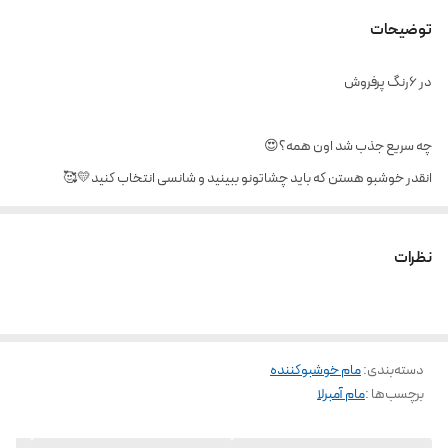
توضیحات
در ۶رنگ پرفروش
چه سریع جذب شد اون همه؟😍
انقدر خوشبو هستن که باید چشاتونو ببینید و شانسی انتخاب کنید💛🥰
دارای تاییدیه fda و سازمان غذا و دارو
نظرات
نرم کننده رطوبت رسان ضدتیرگی خوشبوکننده جلوگیری از بوی بد تعریق حاوی
روغن نارگیل ویتامین e و شی باتر
دسته‌بندی
:
مام خوشبوکننده
برچسب‌ها :
مام آمبرلا
حجم 95 میلی لیتر(خیلی بصرفه تر و بزرگ‌تره از مام های دیگس)