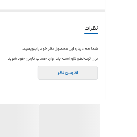
🔴بدون پارگی
🔴بدون تیکه تیکه شدن
🔴به راحتی شسته میشه
نظرات
🔴با نم دار کردن حجمش بیشتر میشه و کاور کرمپودر و بیشتر م
🔴در رنگ های زیبا
شما هم درباره این محصول نظر خود را بنویسید.
ارسال به صورت رندوم
برای ثبت نظر، لازم است ابتدا وارد حساب کاربری خود شوید.
۰۹۱۲۵۹۵۶۴۴۷
افزودن نظر