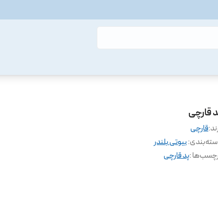
د قارچی
ند:
قارچی
ته‌بندی
:
بیوتی بلندر
چسب‌ها :
پد قارچی