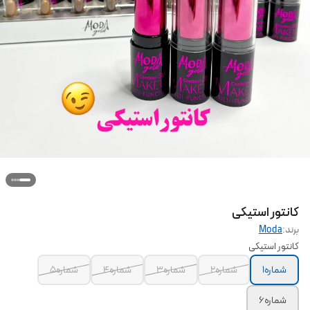
کانتور استیکی
برند:
Moda
کانتور استیکی
شماره۱
شماره۲
شماره۳
شماره۴
شماره۵
شماره۶