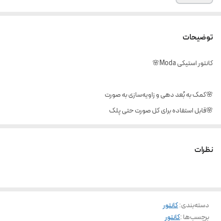
توضیحات
کانتور استیکی Moda🌸
🌸کمک به بُعد دهی و زاویه‌سازی به صورت
🌸قابل استفاده برای کل صورت حتی پلک
🌸پخش و فید بسیار راحت روی پوست
🌸ماندگاری و دوام بسیار بالا
نظرات
🌸کانتورینگ نچرال
🌸استفاده آسان
🌸ضدتعریق
دسته‌بندی
:
کانتور
🌸مناسب برای انواع پوست
برچسب‌ها :
کانتور