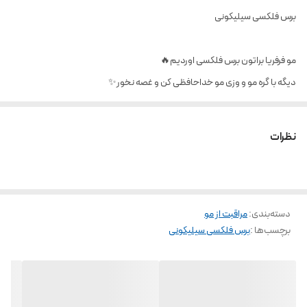
برس فلکسی سیلیکونی
مو فرفریا براتون برس فلکسی اوردیم🔥
دیگه با گره مو و وزی مو خداحافظی کن و غصه نخور✨
برس فلکسی سیلیکونی خیلی راحت موهاتو شونه میکنه و فرش و قشنگ میکنه🔥
تازه قابل شستشو هست و جمع میشه🔥
نظرات
ارسال رنگ به صورت رندوم
قیمت۱۱۰۰۰۰
دسته‌بندی
:
۰۹۱۲۵۹۵۶۴۴۷
مراقبت از مو
برچسب‌ها :
برس فلکسی سیلیکونی
bita_arayeshii