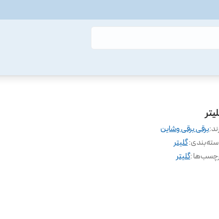
یتر
ند:
برقی برقی وشاین
ته‌بندی
:
گلیتر
چسب‌ها :
گلیتر