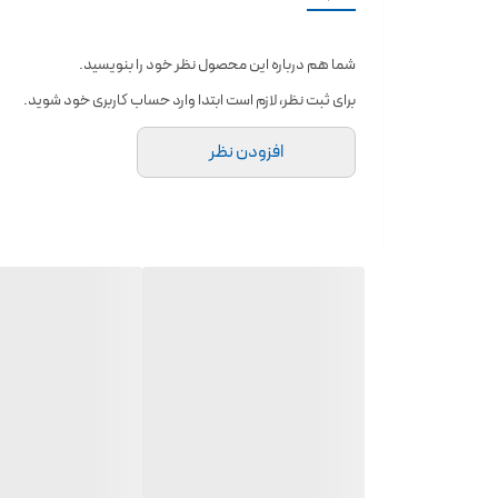
در رنگ های متفاوت🦋
برقی برقی 🌈
شما هم درباره این محصول نظر خود را بنویسید.
استفاده برای گونه ومو؛لب؛پا؛دست؛
برای ثبت نظر، لازم است ابتدا وارد حساب کاربری خود شوید.
افزودن نظر
۰۹۱۲۵۹۵۶۴۴۷
bita_arayeshii