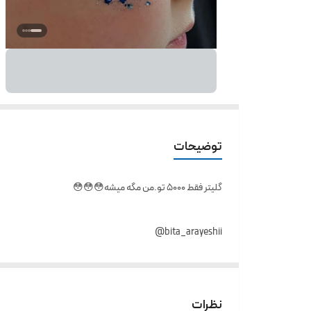
توضیحات
گلیتر فقط ۵۰۰۰ تو.من مگه میشه😳😳😳
bita_arayeshii@
در رنگ های متفاوت 🔥
پراز ستاره و قلب و ماه💋
نظرات