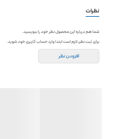
– تقویت کننده سلول های میان پوست
نظرات
– ایجاد پوستی سالم و ابریشمی
– تامین کننده رطوبت مورد نیاز لایه سطحی پوست
شما هم درباره این محصول نظر خود را بنویسید.
– آبرسان پوست به صورت سطحی و عمقی
برای ثبت نظر، لازم است ابتدا وارد حساب کاربری خود شوید.
– کنترل کننده میزان اسیدیته پوست
افزودن نظر
– محرک پوست برای تولید کلاژن
– تقویت کننده خاصیت ارتجاعی پوست
– ایجاد پوستی سفت و محکم
– روشن کننده و درخشان کننده پوست
نحوه مصرف سرم بافه:
برای استفاده از این سرم ضد چروک در ابتدا باید پوست صورت خو
دادید، به خوبی خواهید فهمید که سرم بافه به سادگی جذب 
.نکات مربوط به سرم بافه اوردینری: