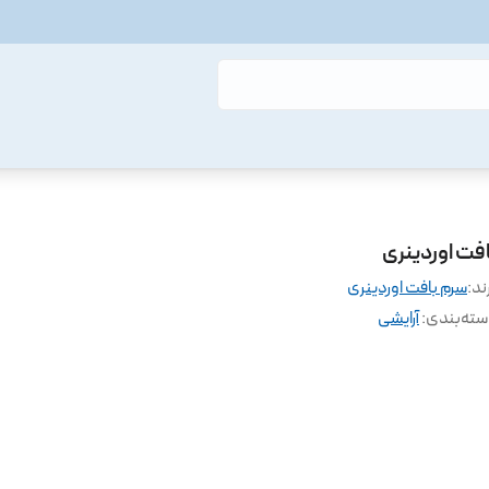
افت اوردینری
ند:
سرم بافت اوردینری
ته‌بندی
:
آرایشی