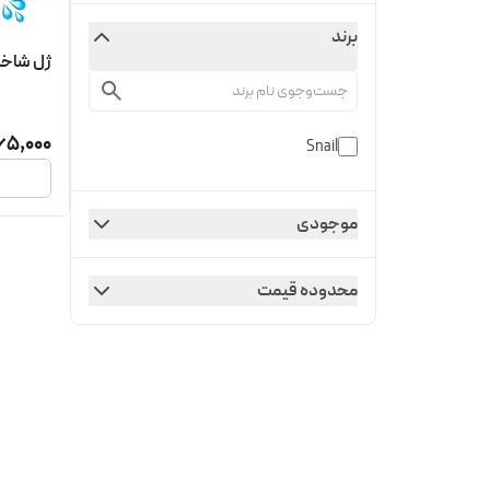
برند
ژل شاخکی
65,000
Snail
موجودی
محدوده قیمت