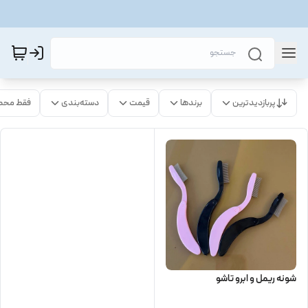
پربازدیدترین
برندها
قیمت
دسته‌بندی
فقط محص
شونه ریمل و ابرو تاشو