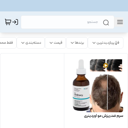
پربازدیدترین
برندها
قیمت
دسته‌بندی
فقط محص
سرم ضدریزش مو اوردینری