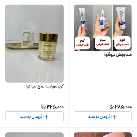
ضدجوش بیوآکوا
کرم مروارید برنج بیواکوا
425,000
285,000
افزودن به سبد
افزودن به سبد