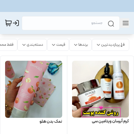
پربازدیدترین
برندها
قیمت
دسته‌بندی
فقط محص
کرم آبرسان ویتامین سی
نمک بدن هلو