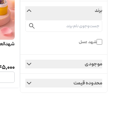
برند
شهد عسل
شهدالعس
موجودی
45,000
محدوده قیمت