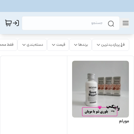
پربازدیدترین
برندها
قیمت
دسته‌بندی
فقط محص
مویام