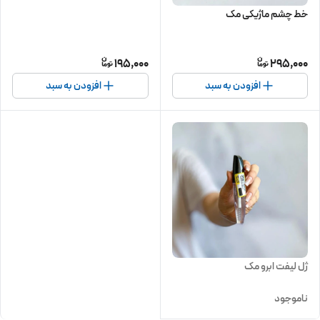
خط چشم ماژیکی مک
195,000
295,000
افزودن به سبد
افزودن به سبد
ژل لیفت ابرو مک
ناموجود